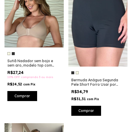
Sutiã Nadador sem bojo e
sem aro, modelo top com
fecho frontal-ST130
R$27,24
10% OFF
comprando 3 ou mais
Bermuda Anágua Segunda
R$24,52
Pele Short Forro Usar por
com
Pix
Baixo Sem Transparência
R$34,79
Modeladora Veste Plus Size-
Comprar
MM131
R$31,31
com
Pix
Comprar