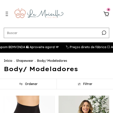
0
EMVINDA 🛍️ Aproveite agora! 💸
🏷️ Preços direto de fábrica 💥 Atac
Início
.
Shapewear
.
Body/ Modeladores
Body/ Modeladores
Ordenar
Filtrar