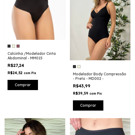
Calcinha /Modelador Cinta
Abdominal - MM015
R$27,24
R$24,52
com
Pix
Modelador Body Compressão
- Preto - MD002 -
Comprar
R$43,99
R$39,59
com
Pix
Comprar