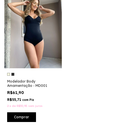
Modelador Body
Amamentação - MD001
R$61,90
R$55,71
com
Pix
2
x
de
R$30,95
sem juros
Comprar