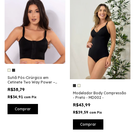
Sutiã Pós-Cirúrgico em
Cetinete Two Way Power –
Suporte, Conforto e
R$38,79
Recuperação Segura - ST047
Modelador Body Compressão
R$34,91
com
Pix
- Preto - MD002 -
R$43,99
Comprar
R$39,59
com
Pix
Comprar