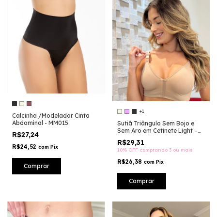
+1
Calcinha /Modelador Cinta
Abdominal - MM015
Sutiã Triângulo Sem Bojo e
Sem Aro em Cetinete Light –
R$27,24
Conforto do M ao 52 - ST065
R$29,31
R$24,52
com
Pix
10% OFF
comprando 3 ou mais
R$26,38
com
Pix
Comprar
Comprar