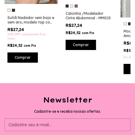
Calcinha /Modelador
Sutiã Nadador sem bojo e
Cinta Abdominal - MM015
sem aro, modelo top com
R$27,24
fecho frontal-ST130
R$27,24
Model
R$24,52
com
Pix
10% OFF
comprando 3 ou
Amame
mais
R$61
Comprar
R$24,52
com
Pix
R$55,
Comprar
2
x
de
C
Newsletter
Cadastre-se e receba nossas ofertas.