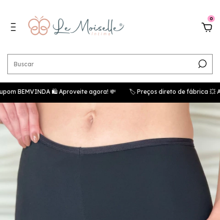
0
MVINDA 🛍️ Aproveite agora! 💸
🏷️ Preços direto de fábrica 💥 Ataca