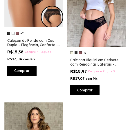
+2
Caleçon de Renda com Cós
Duplo – Elegância, Conforto -
RM099
R$15,38
Compre 4 Pague 3
+1
R$13,84
com
Pix
Calcinha Biquíni em Cetinete
com Renda nas Laterais –
Média Compressão -MM003
Comprar
R$18,97
Compre 4 Pague 3
R$17,07
com
Pix
Comprar