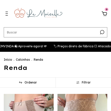
0
INDA 🛍️ Aproveite agora! 💸
🏷️ Preços direto de fábrica 💥 Atacado
Início
.
Calcinhas
.
Renda
Renda
Ordenar
Filtrar