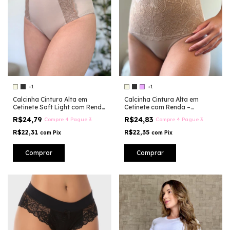
+1
+1
Calcinha Cintura Alta em
Calcinha Cintura Alta em
Cetinete Soft Light com Renda
Cetinete com Renda –
– Modelagem Anatômica e
Compressão Suave e
R$24,79
R$24,83
Compre 4 Pague 3
Compre 4 Pague 3
Cós Duplo - MM054
Modelagem que Valoriza -
MM014
R$22,31
R$22,35
com
Pix
com
Pix
Comprar
Comprar