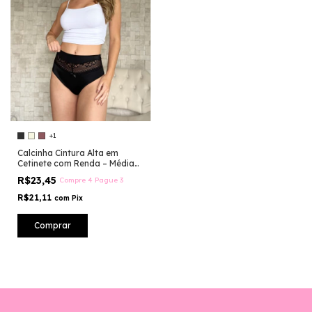
+1
Calcinha Cintura Alta em
Cetinete com Renda – Média
Compressão -MM006
R$23,45
Compre 4 Pague 3
R$21,11
com
Pix
Comprar