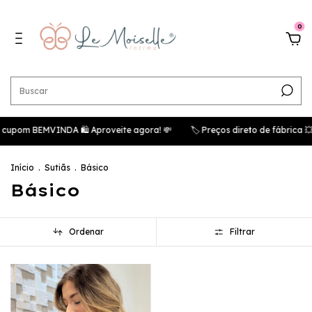
0
cupom BEMVINDA 🛍️ Aproveite agora! 💸
🏷️ Preços direto de fábrica 
Início
.
Sutiãs
.
Básico
Básico
Ordenar
Filtrar