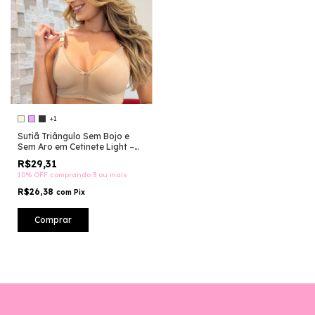
+1
Sutiã Triângulo Sem Bojo e
Sem Aro em Cetinete Light –
Conforto do M ao 52 - ST065
R$29,31
10% OFF
comprando 3 ou mais
R$26,38
com
Pix
Comprar