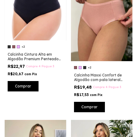
+2
Calcinha Cintura Alta em
Algodão Premium Penteado
30.1 – Cós Duplo e Alta
R$22,97
Compre 4 Pague 3
+2
Elasticidade -MM106/MM107
R$20,67
com
Pix
Calcinha Maxxi Confort de
Algodão com pala lateral
duplo-MM129
Comprar
R$19,48
Compre 4 Pague 3
R$17,53
com
Pix
Comprar