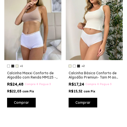
+1
+2
Calcinha Maxxi Conforto de
Calcinha Básica Conforto de
Algodão com Renda MM125 -
Algodão Premiun- Tam M ao
Cintura Alta Le Moiselle
60 - MM104/105
R$24,48
R$17,24
Compre 4 Pague 3
Compre 4 Pague 3
R$22,03
R$15,52
com
Pix
com
Pix
Comprar
Comprar