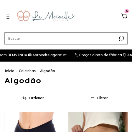
0
MVINDA 🛍️ Aproveite agora! 💸
🏷️ Preços direto de fábrica 💥 Atacad
Início
.
Calcinhas
.
Algodão
Algodão
Ordenar
Filtrar