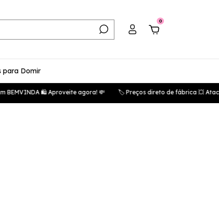
0
 para Domir
EMVINDA 🛍️ Aproveite agora! 💸
🏷️ Preços direto de fábrica 💥 Atac