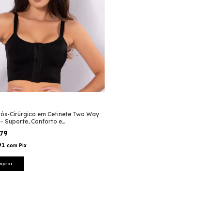
Pós-Cirúrgico em Cetinete Two Way
– Suporte, Conforto e
ração Segura - ST047
,79
91
com
Pix
mprar