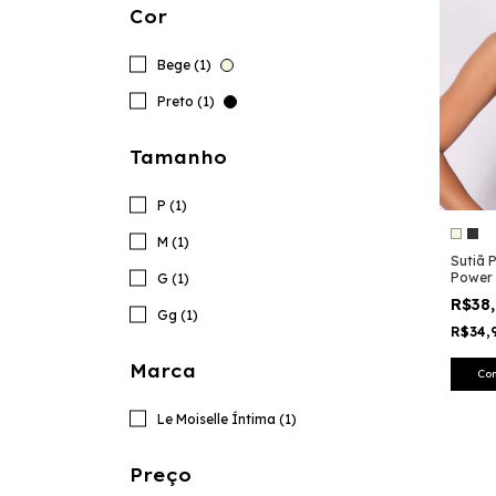
Cor
Bege (1)
Preto (1)
Tamanho
P (1)
M (1)
Sutiã 
Power 
G (1)
Recupe
R$38
Gg (1)
R$34,
Marca
Co
Le Moiselle Íntima (1)
Preço