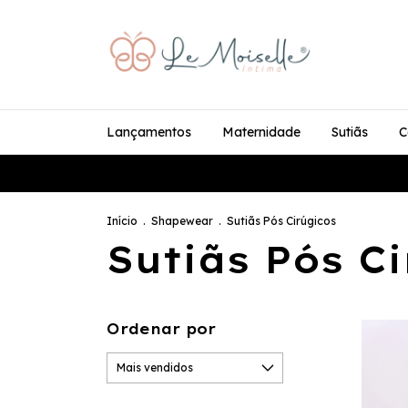
Lançamentos
Maternidade
Sutiãs
C
Início
.
Shapewear
.
Sutiãs Pós Cirúgicos
Sutiãs Pós C
Ordenar por