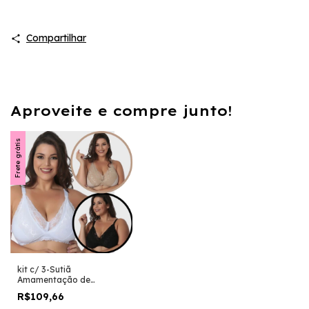
Compartilhar
Aproveite e compre junto!
Frete grátis
kit c/ 3-Sutiã
Amamentação de
Algodão com Renda Plus
R$109,66
Size-Sem Bojo-