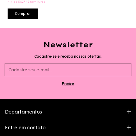
Multicolorido-
4
x
de
R$27,42
sem juros
KIT03ST034PLUS
Comprar
Newsletter
Cadastre-se e receba nossas ofertas.
Departamentos
Entre em contato