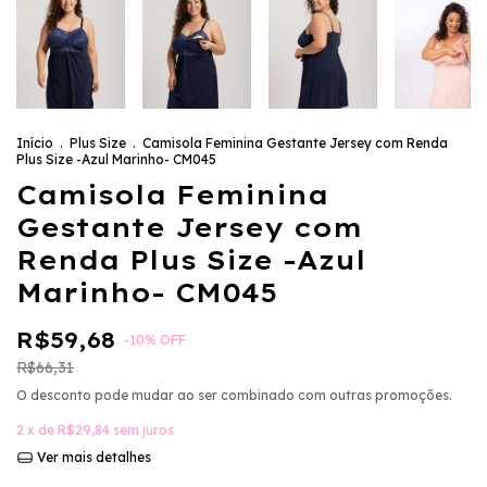
Início
.
Plus Size
.
Camisola Feminina Gestante Jersey com Renda
Plus Size -Azul Marinho- CM045
Camisola Feminina
Gestante Jersey com
Renda Plus Size -Azul
Marinho- CM045
R$59,68
-
10
%
OFF
R$66,31
O desconto pode mudar ao ser combinado com outras promoções.
2
x de
R$29,84
sem juros
Ver mais detalhes