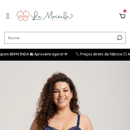
0
MVINDA 🛍️ Aproveite agora! 💸
🏷️ Preços direto de fábrica 💥 Ataca