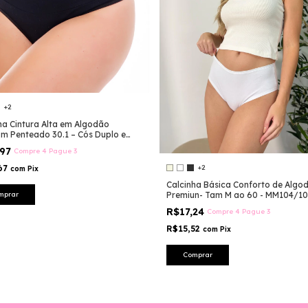
+2
ha Cintura Alta em Algodão
m Penteado 30.1 – Cós Duplo e
lasticidade -MM106/MM107
,97
Compre 4 Pague 3
67
+2
com
Pix
Calcinha Básica Conforto de Algo
mprar
Premiun- Tam M ao 60 - MM104/10
R$17,24
Compre 4 Pague 3
R$15,52
com
Pix
Comprar