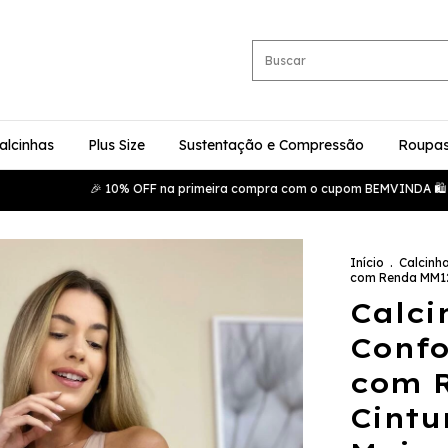
alcinhas
Plus Size
Sustentação e Compressão
Roupas
🎉 10% OFF na primeira compra com o cupom BEMVINDA 🛍️ Aprovei
Início
.
Calcinh
com Renda MM125
Calci
Confo
com 
Cintu