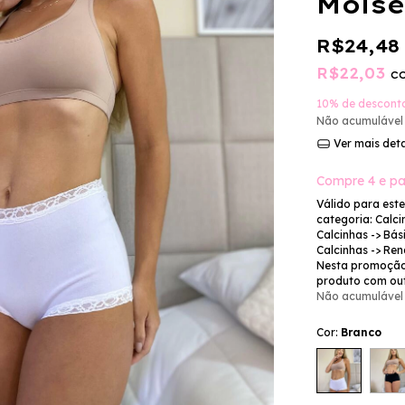
Moise
R$24,48
R$22,03
c
10% de descont
Não acumulável
Ver mais det
Compre 4 e pa
Válido para est
categoria: Calci
Calcinhas -> Bási
Calcinhas -> Ren
Nesta promoção
produto com ou
Não acumulável
Cor:
Branco