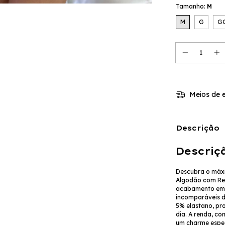
Tamanho:
M
M
G
G
Meios de e
Descrição
Descriç
Descubra o máxi
Algodão com Ren
acabamento em r
incomparáveis d
5% elastano, pro
dia. A renda, c
um charme espec