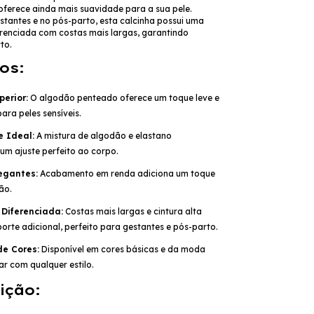
oferece ainda mais suavidade para a sua pele.
stantes e no pós-parto, esta calcinha possui uma
enciada com costas mais largas, garantindo
to.
os:
perior:
O algodão penteado oferece um toque leve e
para peles sensíveis.
e Ideal:
A mistura de algodão e elastano
um ajuste perfeito ao corpo.
egantes:
Acabamento em renda adiciona um toque
ão.
Diferenciada:
Costas mais largas e cintura alta
orte adicional, perfeito para gestantes e pós-parto.
e Cores:
Disponível em cores básicas e da moda
r com qualquer estilo.
ição: