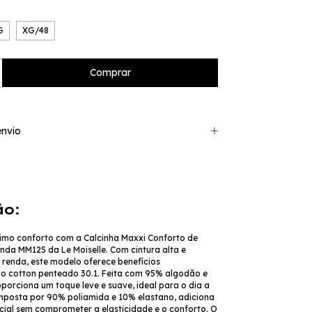
G
XG/48
nvio
ão:
mo conforto com a Calcinha Maxxi Conforto de
da MM125 da Le Moiselle. Com cintura alta e
enda, este modelo oferece benefícios
o cotton penteado 30.1. Feita com 95% algodão e
porciona um toque leve e suave, ideal para o dia a
omposta por 90% poliamida e 10% elastano, adiciona
ial sem comprometer a elasticidade e o conforto. O