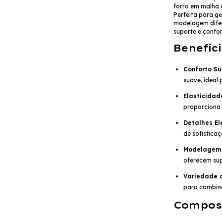
forro em malha 
Perfeita para ge
modelagem difer
suporte e confor
Benefíci
Conforto Su
suave, ideal 
Elasticidad
proporciona 
Detalhes El
de sofisticaç
Modelagem 
oferecem sup
Variedade d
para combina
Compos