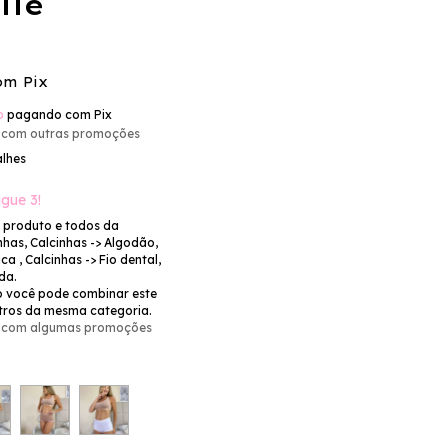
lle
om
Pix
o
pagando com Pix
 com outras promoções
alhes
gue 3!
e produto e todos da
nhas, Calcinhas -> Algodão,
ca , Calcinhas -> Fio dental,
da.
 você pode combinar este
tros da mesma categoria.
 com algumas promoções