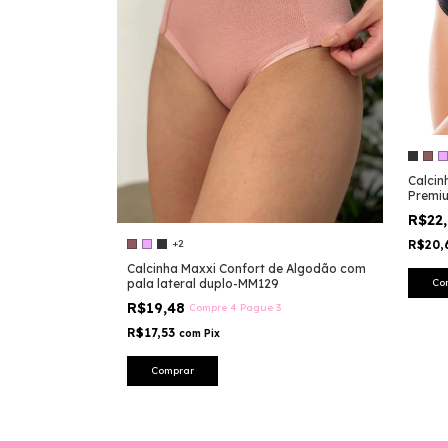
Calcin
Premiu
Alta E
R$22
R$20,
+2
Calcinha Maxxi Confort de Algodão com
Co
pala lateral duplo-MM129
R$19,48
Compre 4 Pague 3
R$17,53
com
Pix
Comprar