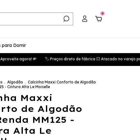
0
 para Domir
te agora! 💸
🏷️ Preços direto de fábrica 💥 Atacado no varejo pra vo
as
.
Algodão
.
Calcinha Maxxi Conforto de Algodão
 - Cintura Alta Le Moiselle
nha Maxxi
rto de Algodão
Renda MM125 -
ra Alta Le